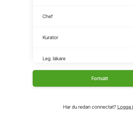
Chef
Kurator
Leg. läkare
Fortsätt
Medicinsk sekreterare
Roller i Medicinsk sekreterare
Alla roller
Maria Beroende
Har du redan connectat?
Logga 
Medicinsk sekreterare barn
Medicinsk sekreterare vuxen