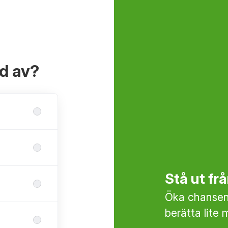
ad av?
Stå ut f
Öka chansen 
berätta lite 