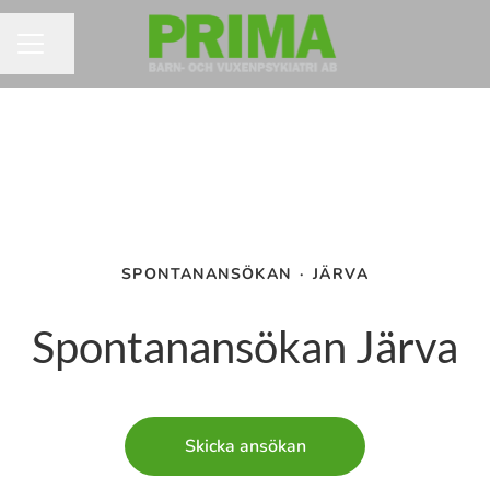
Dela sidan
KARRIÄRMENY
SPONTANANSÖKAN
·
JÄRVA
Spontanansökan Järva
Skicka ansökan